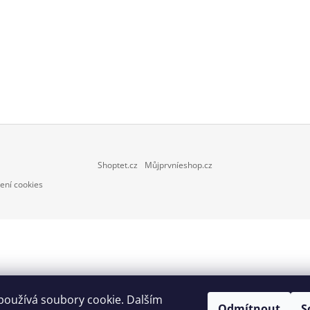
399 Kč
379 Kč
Shoptet.cz
Můjprvníeshop.cz
ení cookies
používá soubory cookie. Dalším
Odmítnout
S