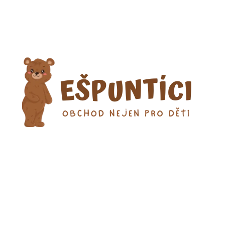
CO POTŘEBUJETE NAJÍT?
HLEDAT
DOPORUČUJEME
PLYŠOVÝ SLON ŠEDÝ
DŘEVĚNÉ ZATL