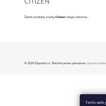
CITIZEN
399 Kč
Žádné produkty značky
Citizen
nebyly nalezeny...
Z
Á
© 2026 Ešpuntíci.cz. Všechna práva vyhrazena.
Upravit nastav
P
A
T
Í
Tento web 