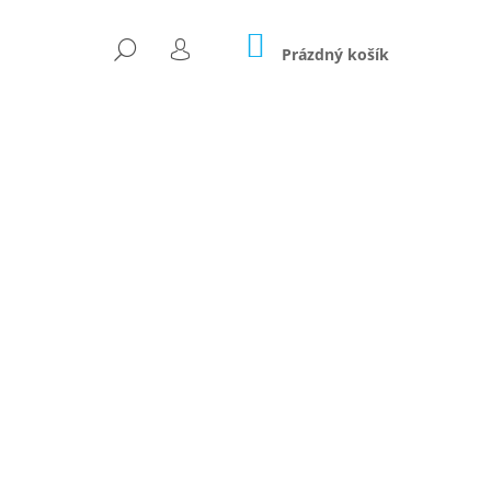
NÁKUPNÍ
HLEDAT
KOŠÍK
Prázdný košík
PŘIHLÁŠENÍ
Následující
OUKADLO