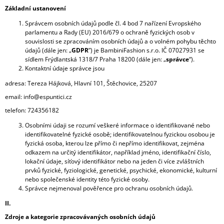
Základní ustanovení
Správcem osobních údajů podle čl. 4 bod 7 nařízení Evropského
parlamentu a Rady (EU) 2016/679 o ochraně fyzických osob v
souvislosti se zpracováním osobních údajů a o volném pohybu těchto
údajů (dále jen: „
GDPR
”) je BambiniFashion s.r.o. IČ 07027931 se
sídlem Frýdlantská 1318/7 Praha 18200 (dále jen: „
správce
“).
Kontaktní údaje správce jsou
adresa: Tereza Hájková, Hlavní 101, Štěchovice, 25207
email: info@espuntici.cz
telefon: 724356182
Osobními údaji se rozumí veškeré informace o identifikované nebo
identifikovatelné fyzické osobě; identifikovatelnou fyzickou osobou je
fyzická osoba, kterou lze přímo či nepřímo identifikovat, zejména
odkazem na určitý identifikátor, například jméno, identifikační číslo,
lokační údaje, síťový identifikátor nebo na jeden či více zvláštních
prvků fyzické, fyziologické, genetické, psychické, ekonomické, kulturní
nebo společenské identity této fyzické osoby.
Správce nejmenoval pověřence pro ochranu osobních údajů.
II.
Zdroje a kategorie zpracovávaných osobních údajů