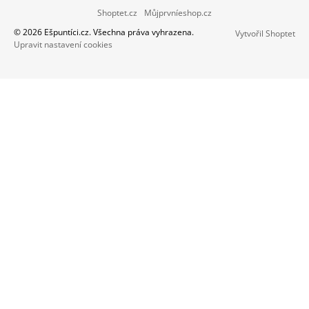
Z
Shoptet.cz
Můjprvníeshop.cz
Á
© 2026 Ešpuntíci.cz. Všechna práva vyhrazena.
Vytvořil Shoptet
P
Upravit nastavení cookies
A
T
Í