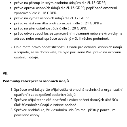
právo na přístup ke svým osobním údajům dle čl. 15 GDPR,
právo opravu osobních údajů dle čl. 16 GDPR, popřípadě omezení
zpracování dle čl. 18 GDPR.
právo na výmaz osobních údajů dle čl. 17 GDPR.
právo vznést námitku proti zpracování dle čl. 21 GDPR a
právo na přenositelnost údajů dle čl. 20 GDPR.
právo odvolat souhlas se zpracováním písemně nebo elektronicky na
adresu nebo email správce uvedený v čl. III těchto podmínek.
Dále máte právo podat stížnost u Úřadu pro ochranu osobních údajů
v případě, že se domníváte, že bylo porušeno Vaší právo na ochranu
osobních údajů.
VII.
Podmínky zabezpečení osobních údajů
Správce prohlašuje, že přijal veškerá vhodná technická a organizační
opatření k zabezpečení osobních údajů.
Správce přijal technická opatření k zabezpečení datových úložišť a
úložišť osobních údajů v listinné podobě.
Správce prohlašuje, že k osobním údajům mají přístup pouze jím
pověřené osoby.