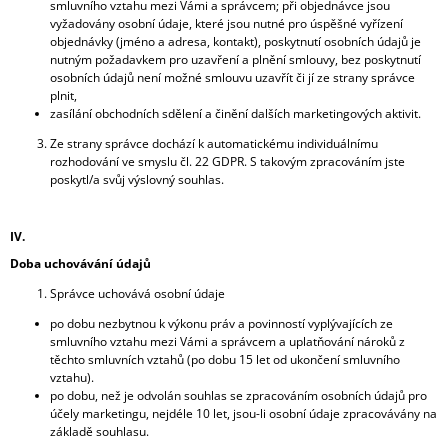
smluvního vztahu mezi Vámi a správcem; při objednávce jsou
vyžadovány osobní údaje, které jsou nutné pro úspěšné vyřízení
objednávky (jméno a adresa, kontakt), poskytnutí osobních údajů je
nutným požadavkem pro uzavření a plnění smlouvy, bez poskytnutí
osobních údajů není možné smlouvu uzavřít či jí ze strany správce
plnit,
zasílání obchodních sdělení a činění dalších marketingových aktivit.
Ze strany správce dochází k automatickému individuálnímu
rozhodování ve smyslu čl. 22 GDPR. S takovým zpracováním jste
poskytl/a svůj výslovný souhlas.
IV.
Doba uchovávání údajů
Správce uchovává osobní údaje
po dobu nezbytnou k výkonu práv a povinností vyplývajících ze
smluvního vztahu mezi Vámi a správcem a uplatňování nároků z
těchto smluvních vztahů (po dobu 15 let od ukončení smluvního
vztahu).
po dobu, než je odvolán souhlas se zpracováním osobních údajů pro
účely marketingu, nejdéle 10 let, jsou-li osobní údaje zpracovávány na
základě souhlasu.