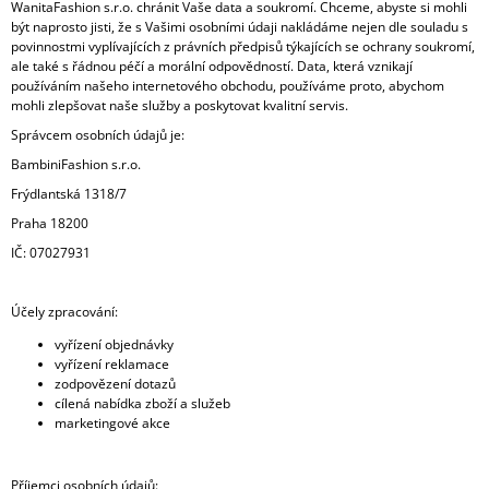
WanitaFashion s.r.o. chránit Vaše data a soukromí. Chceme, abyste si mohli
A
být naprosto jisti, že s Vašimi osobními údaji nakládáme nejen dle souladu s
povinnostmi vyplívajících z právních předpisů týkajících se ochrany soukromí,
J
ale také s řádnou péčí a morální odpovědností. Data, která vznikají
Í
používáním našeho internetového obchodu, používáme proto, abychom
T
mohli zlepšovat naše služby a poskytovat kvalitní servis.
?
Správcem osobních údajů je:
BambiniFashion s.r.o.
Frýdlantská 1318/7
Praha 18200
HLEDAT
IČ: 07027931
Účely zpracování:
D
vyřízení objednávky
O
vyřízení reklamace
P
zodpovězení dotazů
O
cílená nabídka zboží a služeb
R
marketingové akce
U
Č
U
Příjemci osobních údajů: