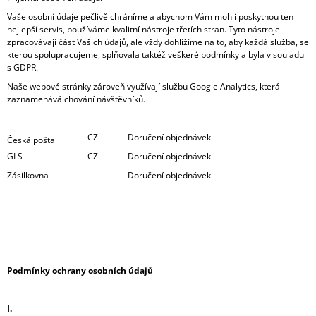
J
Vaše osobní údaje pečlivě chráníme a abychom Vám mohli poskytnou ten
E
nejlepší servis, používáme kvalitní nástroje třetích stran. Tyto nástroje
M
zpracovávají část Vašich údajů, ale vždy dohlížíme na to, aby každá služba, se
E
kterou spolupracujeme, splňovala taktéž veškeré podmínky a byla v souladu
s GDPR.
DŘEVĚNÉ
Naše webové stránky zároveň využívají službu Google Analytics, která
HODINY
zaznamenává chování návštěvníků.
PUZZLE
499
Kč
CZ
Doručení objednávek
Česká pošta
GLS
CZ
Doručení objednávek
Zásilkovna
Doručení objednávek
Podmínky ochrany osobních údajů
I.