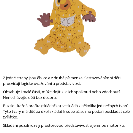
A
J
Í
T
?
HLEDAT
Z jedné strany jsou číslice a z druhé písmenka. Sestavováním si děti
procvičují logické uvažování a představivost.
Obsahuje i malé části, může dojít k jejich spolknutí nebo vdechnutí.
D
Nenechávejte děti bez dozoru.
O
P
Puzzle - každá hračka (skládačka) se skládá z několika jedinečných tvarů.
O
Tyto tvary má dítě za úkol skládat k sobě až se mu podaří poskládat celé
R
zvířátko.
U
Skládání puzzlí rozvíjí prostorovou představivost a jemnou motoriku.
Č
U