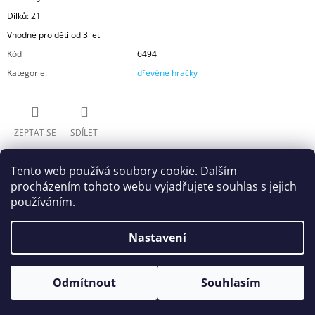
Dílků: 21
Vhodné pro děti od 3 let
Kód
6494
Kategorie
:
dřevěné hračky
ZEPTAT SE
SDÍLET
Tento web používá soubory cookie. Dalším
procházením tohoto webu vyjadřujete souhlas s jejich
používáním.
Nastavení
Z
Shoptet.cz
Můjprvníeshop.cz
Á
© 2026 Ešpuntíci.cz. Všechna práva vyhrazena.
Vytvořil Shoptet
P
Odmítnout
Souhlasím
Upravit nastavení cookies
A