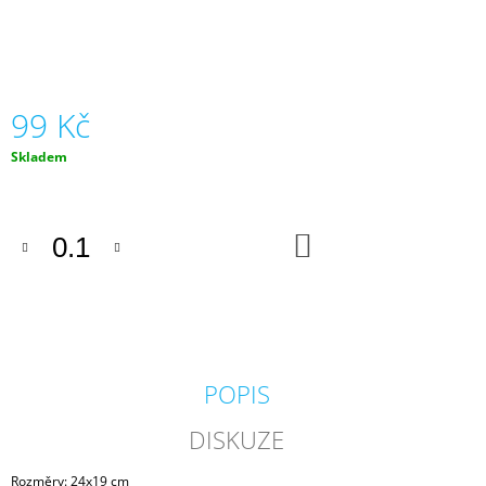
J
E
M
E
99 Kč
DŘEVĚNÉ
ZATLOUKADLO
Měrná
Skladem
379
cena:
Kč
DO
KOŠÍKU
POPIS
DISKUZE
Rozměry: 24x19 cm