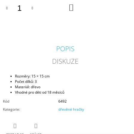
J
DO
KOŠÍKU
E
M
E
DŘEVĚNÉ
HODINY
PUZZLE
POPIS
499
Kč
DISKUZE
Rozměry: 15 × 15 cm
Počet dílků: 3
Materiál: dřevo
Vhodné pro děti od 18 měsíců
Kód
6492
Kategorie
:
dřevěné hračky